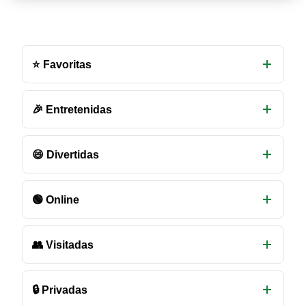
Otras
salas
⭐ Favoritas
de
chat
disponibles
🎉 Entretenidas
😄 Divertidas
🟢 Online
👥 Visitadas
🔒 Privadas