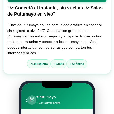
entrar
al
"✨ Conectá al instante, sin vueltas. ✨ Salas
chat
de Putumayo en vivo"
"Chat de Putumayo es una comunidad gratuita en español
sin registro, activa 24/7. Conecta con gente real de
Putumayo en un entorno seguro y amigable. No necesitas
registro para unirte y conocer a los putumayenses. Aquí
puedes interactuar con personas que comparten tus
intereses y raíces."
Sin registro
Gratis
Anónimo
#Putumayo
‹
😈
324 activos ahora