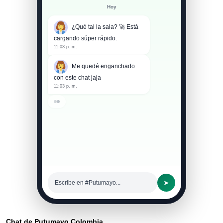
Hoy
¿Qué tal la sala? 🚀 Está
cargando súper rápido.
11:03 p. m.
Me quedé enganchado
con este chat jaja
11:03 p. m.
➤
Escribe en #Putumayo...
Chat de Putumayo Colombia