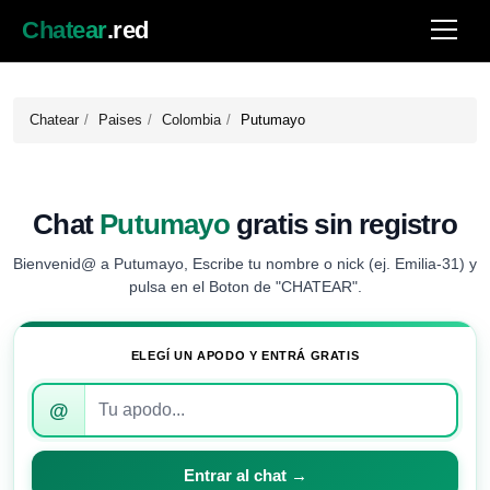
Chatear
.red
Chatear
Paises
Colombia
Putumayo
Chat
Putumayo
gratis sin registro
Bienvenid@ a Putumayo, Escribe tu nombre o nick (ej. Emilia-31) y
pulsa en el Boton de "CHATEAR".
ELEGÍ UN APODO Y ENTRÁ GRATIS
Introduce
@
tu
apodo
para
Entrar al chat →