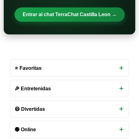
Entrar al chat TerraChat Castilla Leon →
Otras
salas
⭐ Favoritas
de
chat
disponibles
🎉 Entretenidas
😄 Divertidas
🟢 Online