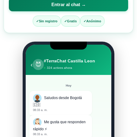
para
Entrar al chat →
entrar
al
Sin registro
Gratis
Anónimo
chat
#TerraChat Castilla Leon
‹
😈
324 activos ahora
Hoy
Saludos desde Bogotá
🇨🇴
06:33 a. m.
Me gusta que responden
rápido ⚡
06:33 a. m.