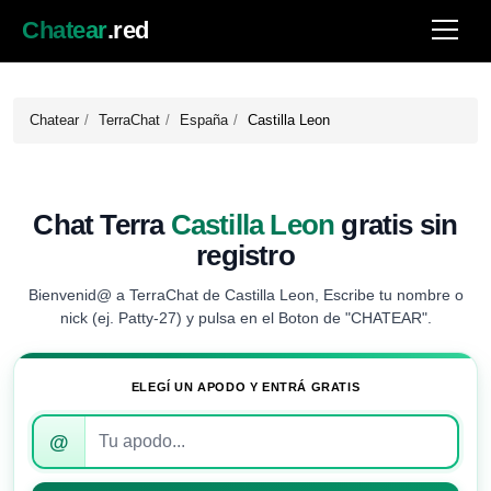
Chatear
.red
Chatear
TerraChat
España
Castilla Leon
Chat Terra
Castilla Leon
gratis sin
registro
Bienvenid@ a TerraChat de Castilla Leon, Escribe tu nombre o
nick (ej. Patty-27) y pulsa en el Boton de "CHATEAR".
ELEGÍ UN APODO Y ENTRÁ GRATIS
Introduce
@
tu
apodo