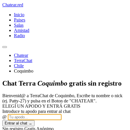
Chatear
.red
Inicio
Paises
Salas
Amistad
Radio
Chatear
TerraChat
Chile
Coquimbo
Chat Terra
Coquimbo
gratis sin registro
Bienvenid@ a TerraChat de Coquimbo, Escribe tu nombre o nick
(ej. Patty-27) y pulsa en el Boton de "CHATEAR".
ELEGÍ UN APODO Y ENTRÁ GRATIS
Introduce tu apodo para entrar al chat
@
Entrar al chat →
Sin registro
Gratis
Anónimo