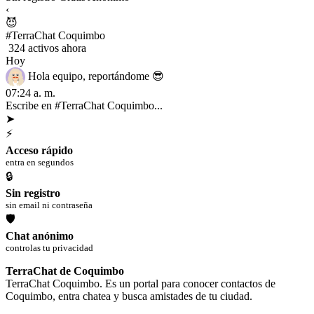
‹
😈
#TerraChat Coquimbo
324 activos ahora
Hoy
Hola equipo, reportándome 😎
07:24 a. m.
Che esto engancha eh
07:25 a. m.
Escribe en #TerraChat Coquimbo...
➤
⚡
Acceso rápido
entra en segundos
🔒
Sin registro
sin email ni contraseña
🛡
Chat anónimo
controlas tu privacidad
TerraChat de Coquimbo