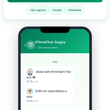
entrar
al
Sin registro
Gratis
Anónimo
chat
#TerraChat Juyjuy
‹
😈
324 activos ahora
Hoy
Jajaja qué personajes hay
acá 😂
09:39 p. m.
Entré sin expectativas y
mira
09:39 p. m.