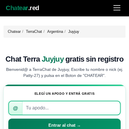
Chatear
.red
Chatear
TerraChat
Argentina
Juyjuy
Chat Terra
Juyjuy
gratis sin registro
Bienvenid@ a TerraChat de Juyjuy, Escribe tu nombre o nick (ej.
Patty-27) y pulsa en el Boton de "CHATEAR".
ELEGÍ UN APODO Y ENTRÁ GRATIS
Introduce
@
tu
apodo
para
Entrar al chat →