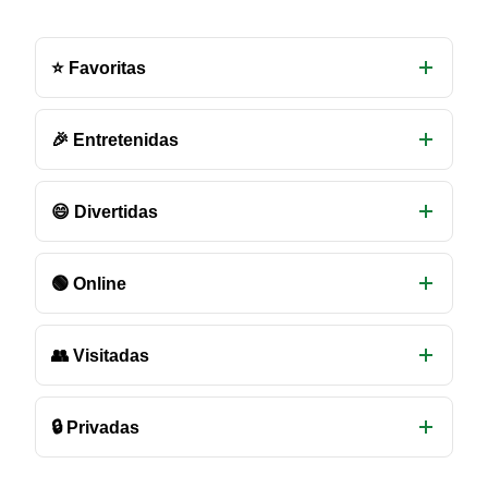
Otras
salas
⭐ Favoritas
de
chat
disponibles
🎉 Entretenidas
😄 Divertidas
🟢 Online
👥 Visitadas
🔒 Privadas