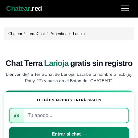
Chatear
.red
Chatear
TerraChat
Argentina
Larioja
Chat Terra
Larioja
gratis sin registro
Bienvenid@ a TerraChat de Larioja, Escribe tu nombre o nick (ej.
Patty-27) y pulsa en el Boton de "CHATEAR".
ELEGÍ UN APODO Y ENTRÁ GRATIS
Introduce
@
tu
apodo
para
Entrar al chat →