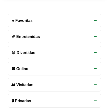
Otras
salas
⭐ Favoritas
de
chat
disponibles
🎉 Entretenidas
😄 Divertidas
🟢 Online
👥 Visitadas
🔒 Privadas