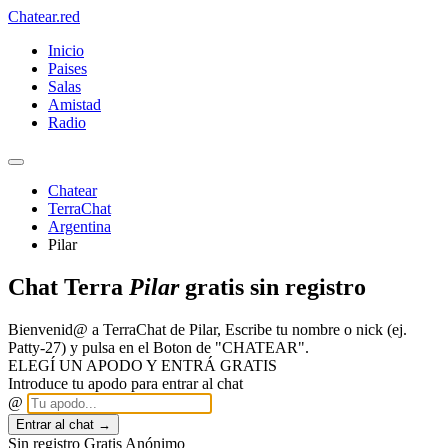
Chatear
.red
Inicio
Paises
Salas
Amistad
Radio
Chatear
TerraChat
Argentina
Pilar
Chat Terra
Pilar
gratis sin registro
Bienvenid@ a TerraChat de Pilar, Escribe tu nombre o nick (ej.
Patty-27) y pulsa en el Boton de "CHATEAR".
ELEGÍ UN APODO Y ENTRÁ GRATIS
Introduce tu apodo para entrar al chat
@
Entrar al chat →
Sin registro
Gratis
Anónimo