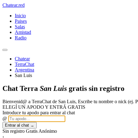
Chatear
.red
Inicio
Paises
Salas
Amistad
Radio
Chatear
TerraChat
Argentina
San Luis
Chat Terra
San Luis
gratis sin registro
Bienvenid@ a TerraChat de San Luis, Escribe tu nombre o nick (ej.
ELEGÍ UN APODO Y ENTRÁ GRATIS
Introduce tu apodo para entrar al chat
@
Entrar al chat →
Sin registro
Gratis
Anónimo
‹