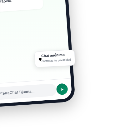
rápido.
tro, ¿qué tal todo? 😎
Chat anónimo
🛡
controlas tu privacidad
➤
#TerraChat Tijuana...