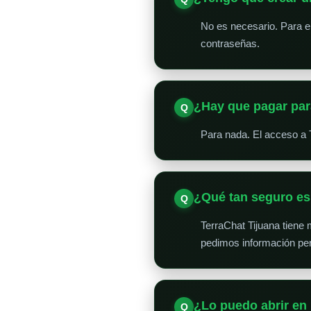
No es necesario. Para en
contraseñas.
¿Hay que pagar par
Para nada. El acceso a 
¿Qué tan seguro e
TerraChat Tijuana tiene
pedimos información per
¿Lo puedo abrir en 