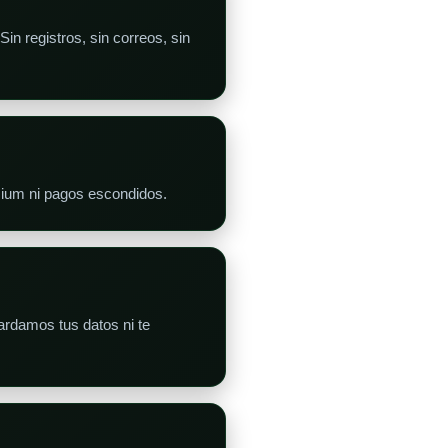
in registros, sin correos, sin
emium ni pagos escondidos.
rdamos tus datos ni te