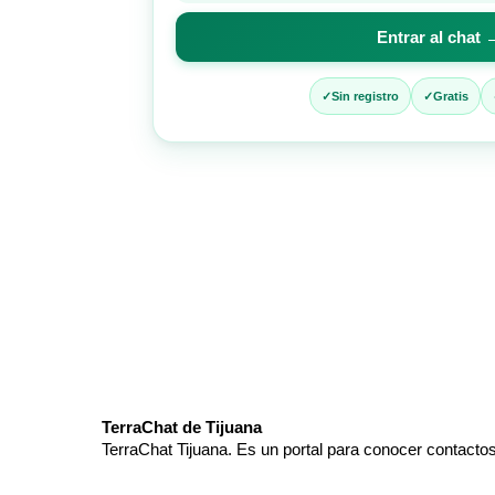
para
Entrar al chat 
entrar
al
chat
Sin registro
Gratis
TerraChat de Tijuana
TerraChat Tijuana. Es un portal para conocer contacto