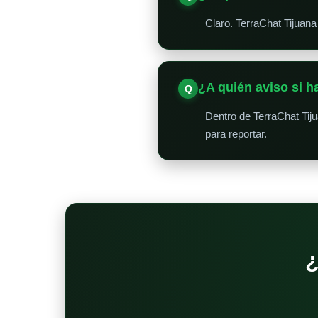
Claro. TerraChat Tijuana
¿A quién aviso si 
Dentro de TerraChat Tij
para reportar.
¿