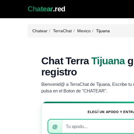
Chatear
.red
Chatear
TerraChat
Mexico
Tijuana
Chat Terra
Tijuana
gr
registro
Bienvenid@ a TerraChat de Tijuana, Escribe tu n
pulsa en el Boton de "CHATEAR".
ELEGÍ UN APODO Y ENTR
Introduce
@
tu
apodo