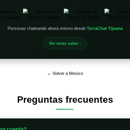
Personas chateando ahora mismo desde
TerraChat Tijuana
Ver otras salas ↓
← Volver a Mexico
Preguntas frecuentes
na cuenta?