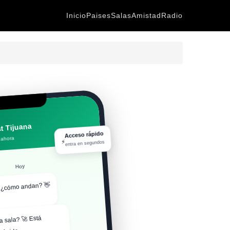
Inicio
Paises
Salas
Amistad
Radio
t Tijuana
Acceso rápido
 ahora
⚡
entra en segundos
Hoy
, ¿cómo andan? 👋
a sala? 🚀 Está