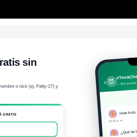
atis sin
#TerraCha
😈
‹
324 activos
ombre o nick (ej. Patty-27) y
Hola hola
Á GRATIS
03:35 a. m.
¿Qué tal l