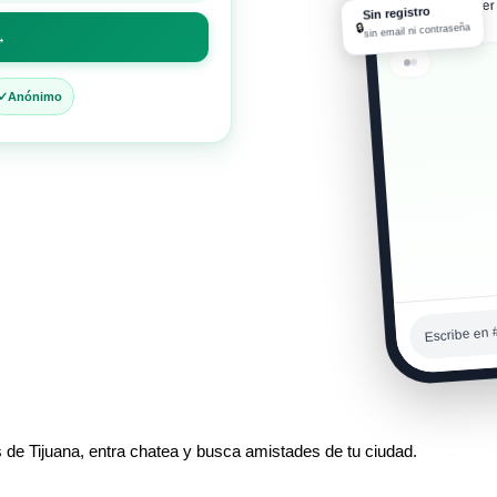
cargando súper 
Sin registro
03:35 a. m.
🔒
sin email ni contraseña
→
Recién en
Anónimo
03:35 a. m.
Escribe en 
s de Tijuana, entra chatea y busca amistades de tu ciudad.