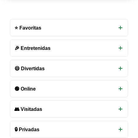
Otras
salas
⭐ Favoritas
de
chat
disponibles
🎉 Entretenidas
😄 Divertidas
🟢 Online
👥 Visitadas
🔒 Privadas