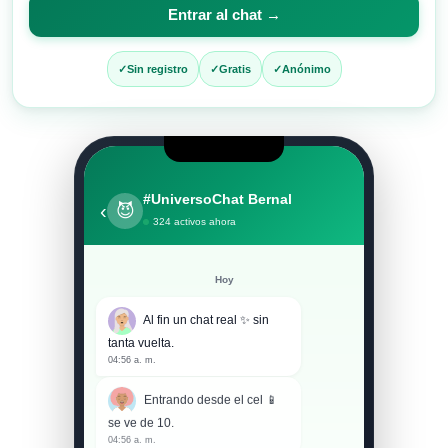
para
Entrar al chat →
entrar
al
Sin registro
Gratis
Anónimo
chat
#UniversoChat Bernal
‹
😈
324 activos ahora
Hoy
Al fin un chat real ✨ sin
tanta vuelta.
04:56 a. m.
Entrando desde el cel 📱
se ve de 10.
04:56 a. m.