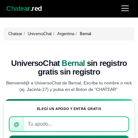
Chatear
.red
Chatear
UniversoChat
Argentina
Bernal
UniversoChat
Bernal
sin registro
gratis sin registro
Bienvenid@ a UniversoChat de Bernal, Escribe tu nombre o nick
(ej. Jacinta-27) y pulsa en el Boton de "CHATEAR".
ELEGÍ UN APODO Y ENTRÁ GRATIS
Introduce
@
tu
apodo