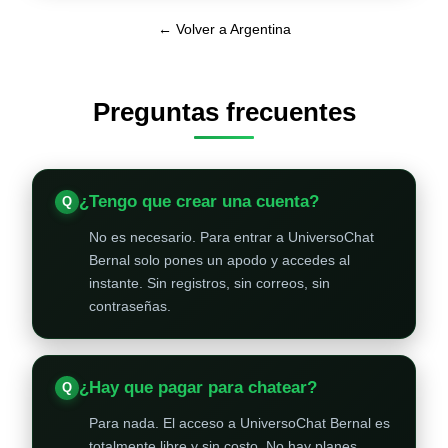
← Volver a Argentina
Preguntas frecuentes
¿Tengo que crear una cuenta?
No es necesario. Para entrar a UniversoChat
Bernal solo pones un apodo y accedes al
instante. Sin registros, sin correos, sin
contraseñas.
¿Hay que pagar para chatear?
Para nada. El acceso a UniversoChat Bernal es
totalmente libre y sin costo. No hay planes