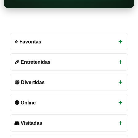
Otras
salas
⭐ Favoritas
de
chat
disponibles
🎉 Entretenidas
😄 Divertidas
🟢 Online
👥 Visitadas