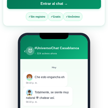
para
Entrar al chat →
entrar
al
Sin registro
Gratis
Anónimo
chat
#UniversoChat Casablanca
‹
😈
324 activos ahora
Hoy
Che esto engancha eh
04:10 p. m.
Totalmente, se siente muy
natural 💬 chatear así.
04:10 p. m.