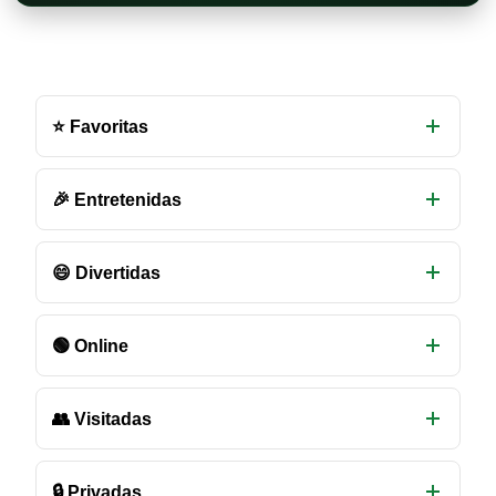
Otras
salas
⭐ Favoritas
de
chat
disponibles
🎉 Entretenidas
😄 Divertidas
🟢 Online
👥 Visitadas
🔒 Privadas