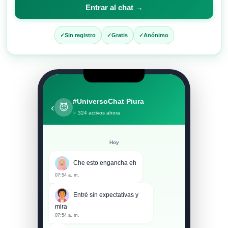
para
Entrar al chat →
entrar
al
Sin registro
Gratis
Anónimo
chat
#UniversoChat Piura
‹
😈
324 activos ahora
Hoy
Che esto engancha eh
07:54 a. m.
Entré sin expectativas y
mira
07:54 a. m.