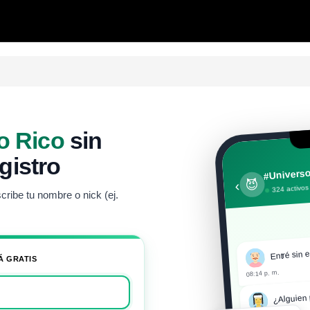
o Rico
sin
egistro
#Universo
😈
‹
324 activos
ribe tu nombre o nick (ej.
Entré sin e
Á GRATIS
08:14 p. m.
¿Alguien 