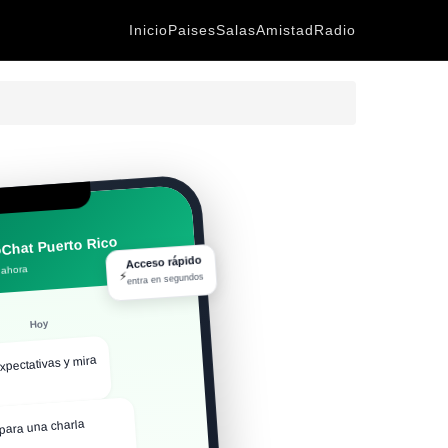
Inicio
Paises
Salas
Amistad
Radio
Chat Puerto Rico
Acceso rápido
 ahora
⚡
entra en segundos
Hoy
xpectativas y mira
para una charla