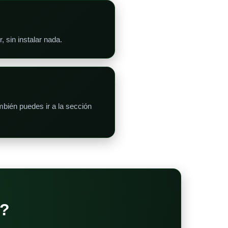
 sin instalar nada.
bién puedes ir a la sección
?