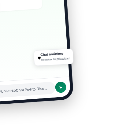
 que responden rápido
Chat anónimo
🛡
controlas tu privacidad
➤
#UniversoChat Puerto Rico...