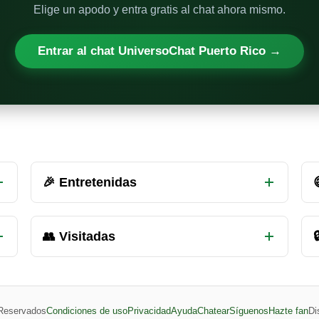
Elige un apodo y entra gratis al chat ahora mismo.
Entrar al chat UniversoChat Puerto Rico →
🎉 Entretenidas
👥 Visitadas

Reservados
Condiciones de uso
Privacidad
Ayuda
Chatear
Síguenos
Hazte fan
Di