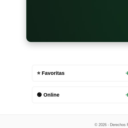
Otras
⭐ Favoritas
salas
de
🟢 Online
chat
disponibles
© 2026 - Derechos 