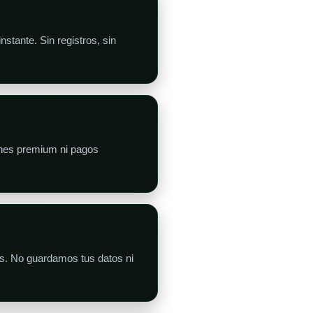
stante. Sin registros, sin
anes premium ni pagos
s. No guardamos tus datos ni