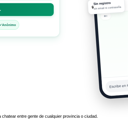
tranquila? ☕
Sin registro
08:14 p. m.
🔒
sin email ni contraseña
→
Me gusta
Anónimo
⚡
08:14 p. m.
Escribe en 
a chatear entre gente de cualquier provincia o ciudad.