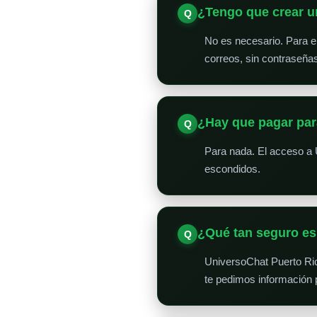
¿Tengo que crear u
No es necesario. Para en
correos, sin contraseña
¿Hay que pagar par
Para nada. El acceso a 
escondidos.
¿Qué tan seguro e
UniversoChat Puerto Ri
te pedimos información 