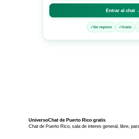
para
Entrar al chat 
entrar
al
chat
Sin registro
Gratis
UniversoChat de Puerto Rico gratis
Chat de Puerto Rico, sala de interes general, libre, par