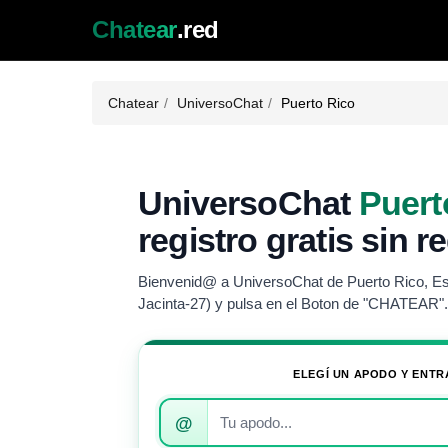
Chatear
.red
Chatear
UniversoChat
Puerto Rico
UniversoChat
Puert
registro gratis sin r
Bienvenid@ a UniversoChat de Puerto Rico, Esc
Jacinta-27) y pulsa en el Boton de "CHATEAR".
ELEGÍ UN APODO Y ENTR
Introduce
@
tu
apodo