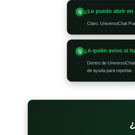
¿Lo puedo abrir en 
Claro. UniversoChat Puer
¿A quién aviso si 
Dentro de UniversoChat 
de ayuda para reportar.
¿