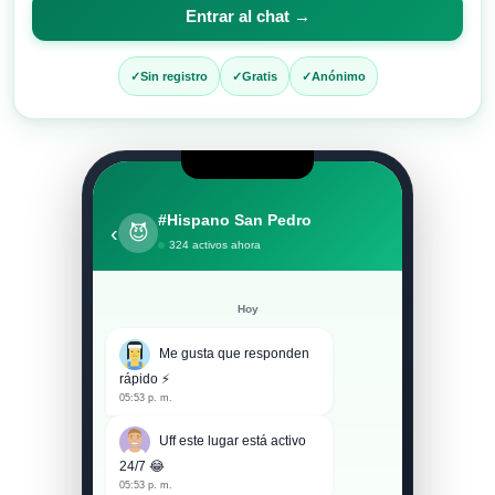
para
Entrar al chat →
entrar
al
Sin registro
Gratis
Anónimo
chat
#Hispano San Pedro
‹
😈
324 activos ahora
Hoy
Me gusta que responden
rápido ⚡
05:53 p. m.
Uff este lugar está activo
24/7 😂
05:53 p. m.