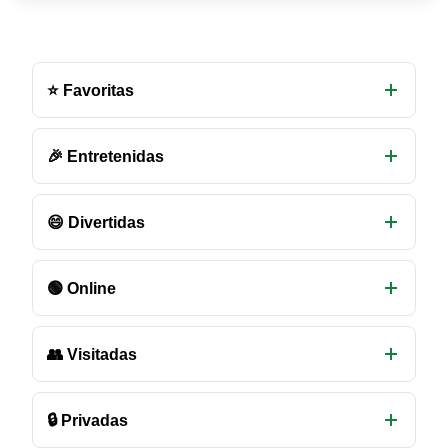
Otras
salas
⭐ Favoritas
de
chat
disponibles
🎉 Entretenidas
😄 Divertidas
🟢 Online
👥 Visitadas
🔒 Privadas