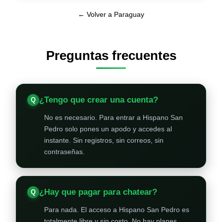
← Volver a Paraguay
Preguntas frecuentes
¿Tengo que crear una cuenta?
No es necesario. Para entrar a Hispano San
Pedro solo pones un apodo y accedes al
instante. Sin registros, sin correos, sin
contraseñas.
¿Hay que pagar para chatear?
Para nada. El acceso a Hispano San Pedro es
totalmente libre y sin costo. No hay planes