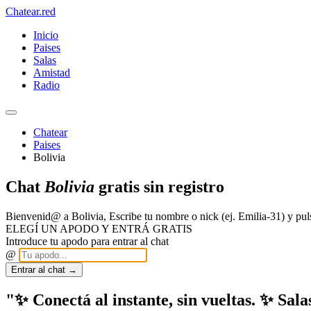
Chatear
.red
Inicio
Paises
Salas
Amistad
Radio
Chatear
Paises
Bolivia
Chat
Bolivia
gratis sin registro
Bienvenid@ a Bolivia, Escribe tu nombre o nick (ej. Emilia-31) y 
ELEGÍ UN APODO Y ENTRÁ GRATIS
Introduce tu apodo para entrar al chat
@
Entrar al chat →
"✨ Conectá al instante, sin vueltas. ✨ Sala