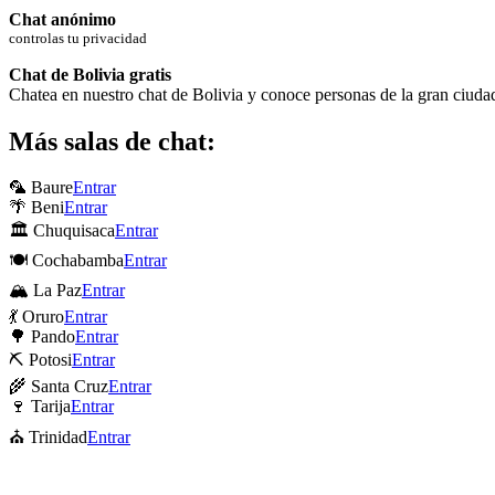
Chat anónimo
controlas tu privacidad
Chat de Bolivia gratis
Chatea en nuestro chat de Bolivia y conoce personas de la gran ciudad 
Más salas de chat:
🦜 Baure
Entrar
🌴 Beni
Entrar
🏛 Chuquisaca
Entrar
🍽 Cochabamba
Entrar
🏔 La Paz
Entrar
💃 Oruro
Entrar
🌳 Pando
Entrar
⛏ Potosi
Entrar
🌾 Santa Cruz
Entrar
🍷 Tarija
Entrar
⛪ Trinidad
Entrar