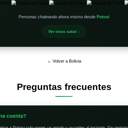
Personas chateando ahora mismo desde
Potosi
Ver otras salas ↓
← Volver a Bolivia
Preguntas frecuentes
na cuenta?
trar a Potosi solo pones un apodo y accedes al instante. Sin registro