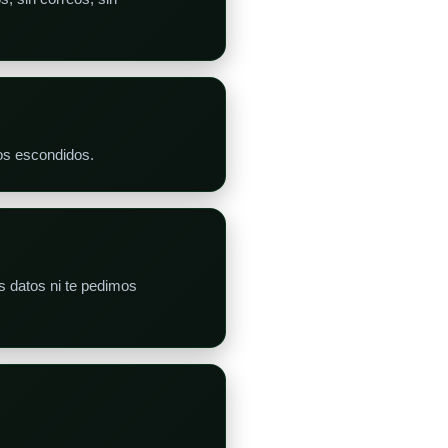
gos escondidos.
 datos ni te pedimos