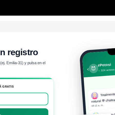
in registro
ej. Emilia-31) y pulsa en el
#Potosi
😈
‹
324 activos
Á GRATIS
Totalmente
natural 💬 chatea
08:11 a. m.
¿Cuánto l
→