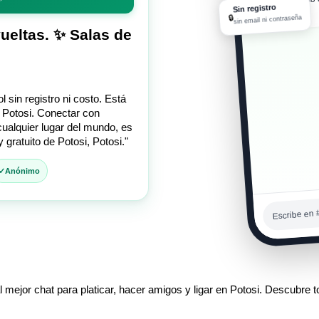
Sin registro
08:11 a. m.
🔒
sin email ni contraseña
vueltas. ✨ Salas de
 sin registro ni costo. Está
 Potosi. Conectar con
ualquier lugar del mundo, es
 gratuito de Potosi, Potosi."
Anónimo
Escribe en #
 mejor chat para platicar, hacer amigos y ligar en Potosi. Descubre to