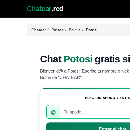
Chatear
.red
Chatear
Paises
Bolivia
Potosi
Chat
Potosi
gratis s
Bienvenid@ a Potosi, Escribe tu nombre o nick (
Boton de "CHATEAR".
ELEGÍ UN APODO Y ENTR
Introduce
@
tu
apodo
para
Entrar al chat 