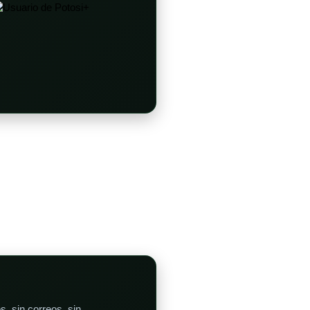
+
s, sin correos, sin