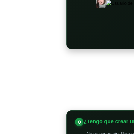
¿Tengo que crear u
No es necesario. Para en