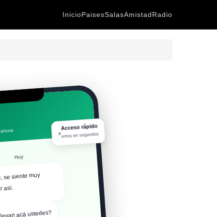
Inicio
Paises
Salas
Amistad
Radio
Acceso rápido
 ahora
⚡
entra en segundos
Hoy
, se siente muy
r así.
levan acá ustedes?