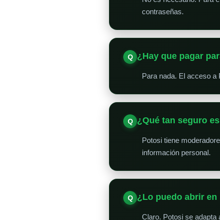
contraseñas.
¿Hay que pagar par
Para nada. El acceso a 
¿Qué tan seguro e
Potosi tiene moderador
información personal.
¿Lo puedo abrir en 
Claro. Potosi se adapta 