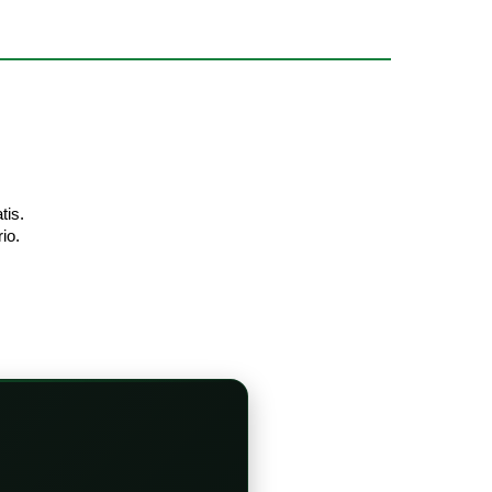
tis.
io.