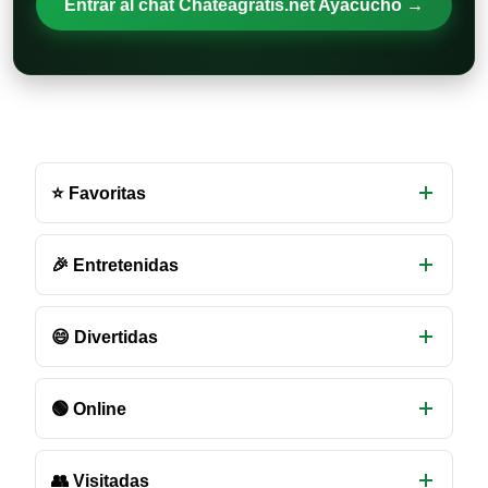
Entrar al chat Chateagratis.net Ayacucho →
Otras
salas
⭐ Favoritas
de
chat
disponibles
🎉 Entretenidas
😄 Divertidas
🟢 Online
👥 Visitadas