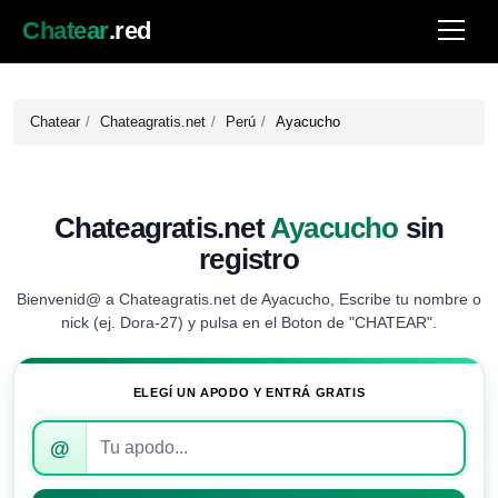
Chatear
.red
Chatear
Chateagratis.net
Perú
Ayacucho
Chateagratis.net
Ayacucho
sin
registro
Bienvenid@ a Chateagratis.net de Ayacucho, Escribe tu nombre o
nick (ej. Dora-27) y pulsa en el Boton de "CHATEAR".
ELEGÍ UN APODO Y ENTRÁ GRATIS
Introduce
@
tu
apodo