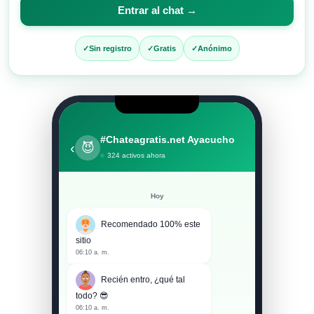
para
Entrar al chat →
entrar
al
Sin registro
Gratis
Anónimo
chat
#Chateagratis.net Ayacucho
‹
😈
324 activos ahora
Hoy
Recomendado 100% este
sitio
06:10 a. m.
Recién entro, ¿qué tal
todo? 😎
06:10 a. m.