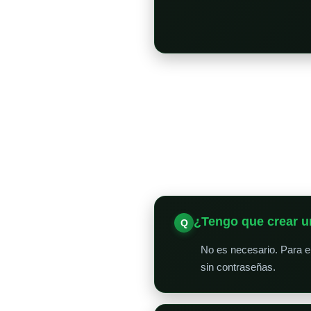
¿Tengo que crear u
No es necesario. Para en
sin contraseñas.