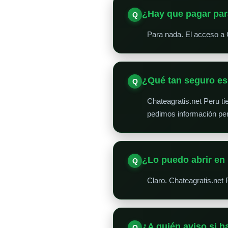
¿Hay que pagar par
Para nada. El acceso a 
¿Qué tan seguro e
Chateagratis.net Peru t
pedimos información per
¿Lo puedo abrir en 
Claro. Chateagratis.net 
¿A quién aviso si 