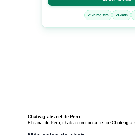
entrar
al
chat
Sin registro
Gratis
Chateagratis.net de Peru
El canal de Peru, chatea con contactos de Chateagratis.