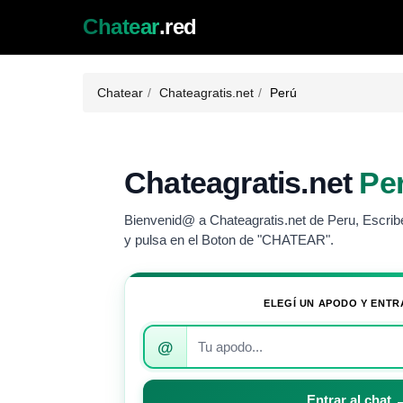
Chatear
.red
Chatear
Chateagratis.net
Perú
Chateagratis.net
Pe
Bienvenid@ a Chateagratis.net de Peru, Escribe
y pulsa en el Boton de "CHATEAR".
ELEGÍ UN APODO Y ENTR
Introduce
@
tu
apodo
para
Entrar al chat 