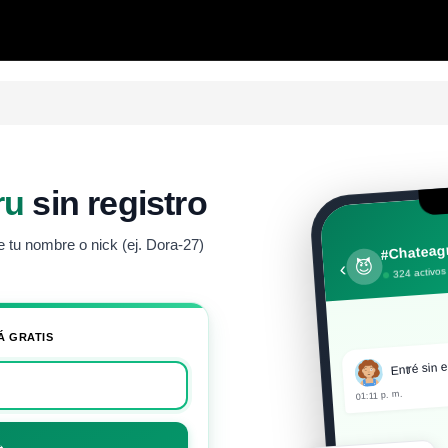
ru
sin registro
#Chateagr
 tu nombre o nick (ej. Dora-27)
😈
‹
324 activos
Á GRATIS
Entré sin e
01:11 p. m.
Recién ent
→