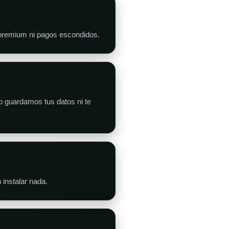
s premium ni pagos escondidos.
 guardamos tus datos ni te
 instalar nada.