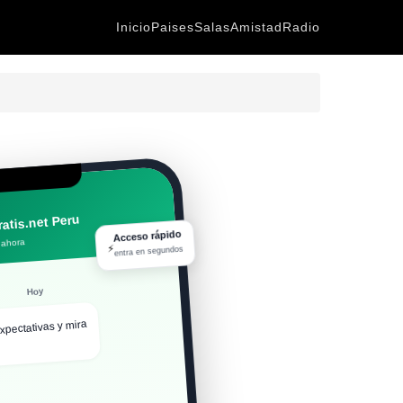
Inicio
Paises
Salas
Amistad
Radio
atis.net Peru
Acceso rápido
⚡
 ahora
entra en segundos
Hoy
xpectativas y mira
ro, ¿qué tal todo? 😎