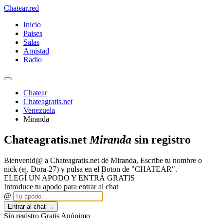
Chatear
.red
Inicio
Paises
Salas
Amistad
Radio
Chatear
Chateagratis.net
Venezuela
Miranda
Chateagratis.net
Miranda
sin registro
Bienvenid@ a Chateagratis.net de Miranda, Escribe tu nombre o
nick (ej. Dora-27) y pulsa en el Boton de "CHATEAR".
ELEGÍ UN APODO Y ENTRÁ GRATIS
Introduce tu apodo para entrar al chat
@
Entrar al chat →
Sin registro
Gratis
Anónimo