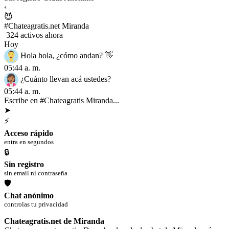
‹
😈
#Chateagratis.net Miranda
324 activos ahora
Hoy
Hola hola, ¿cómo andan? 👋
05:44 a. m.
¿Cuánto llevan acá ustedes?
05:44 a. m.
Escribe en #Chateagratis Miranda...
➤
⚡
Acceso rápido
entra en segundos
🔒
Sin registro
sin email ni contraseña
🛡
Chat anónimo
controlas tu privacidad
Chateagratis.net de Miranda