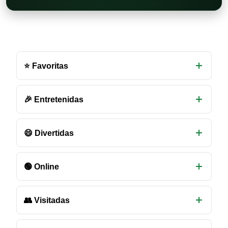
Otras
salas
⭐ Favoritas
de
chat
disponibles
🎉 Entretenidas
😄 Divertidas
🟢 Online
👥 Visitadas