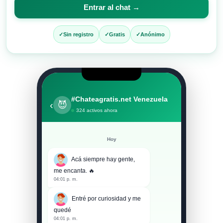
para
Entrar al chat →
entrar
al
Sin registro
Gratis
Anónimo
chat
#Chateagratis.net Venezuela
‹
😈
324 activos ahora
Hoy
Acá siempre hay gente,
me encanta. 🔥
04:01 p. m.
Entré por curiosidad y me
quedé
04:01 p. m.