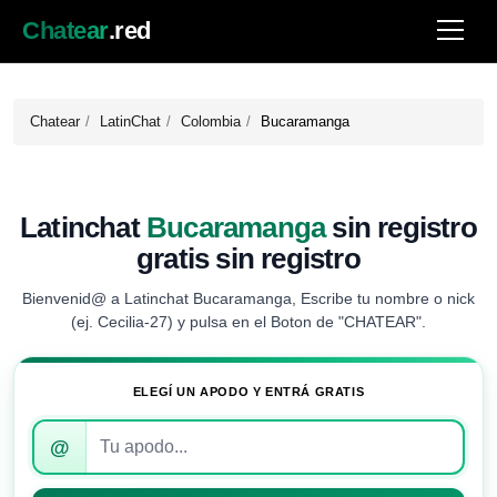
Chatear
.red
Chatear
LatinChat
Colombia
Bucaramanga
Latinchat
Bucaramanga
sin registro
gratis sin registro
Bienvenid@ a Latinchat Bucaramanga, Escribe tu nombre o nick
(ej. Cecilia-27) y pulsa en el Boton de "CHATEAR".
ELEGÍ UN APODO Y ENTRÁ GRATIS
Introduce
@
tu
apodo