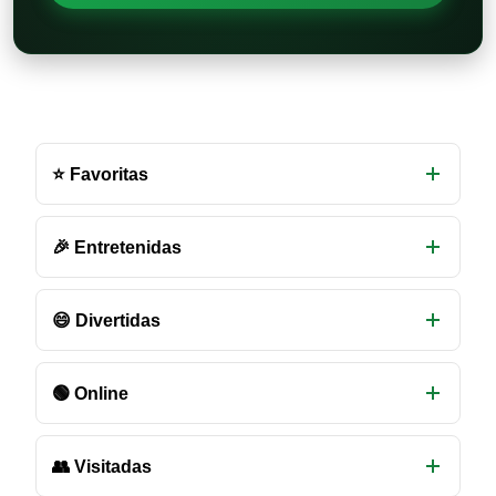
Otras
salas
⭐ Favoritas
de
chat
disponibles
🎉 Entretenidas
😄 Divertidas
🟢 Online
👥 Visitadas