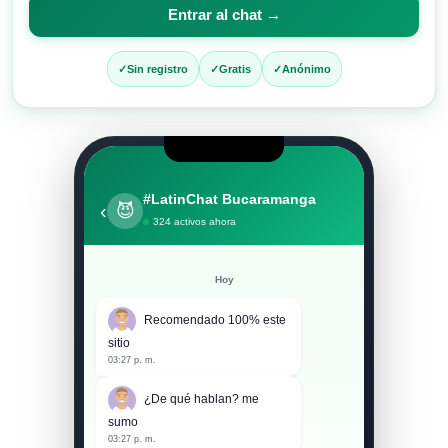
para
Entrar al chat →
entrar
al
Sin registro
Gratis
Anónimo
chat
#LatinChat Bucaramanga
‹
😈
324 activos ahora
Hoy
Recomendado 100% este
sitio
03:27 p. m.
¿De qué hablan? me
sumo
03:27 p. m.